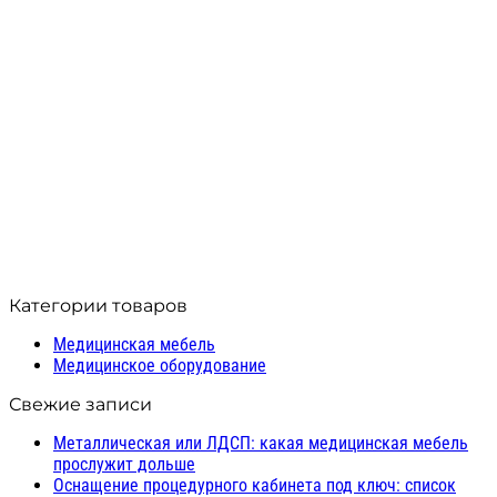
Тумба лабораторная АСК
ТЛп.04.00 (разборная)
28 452
₽
Производитель: МК АСК
Модель: ТЛп.04.00
В корзину
Compare
Quick view
Добавить в список желаний
Категории товаров
Медицинская мебель
Медицинское оборудование
Свежие записи
Металлическая или ЛДСП: какая медицинская мебель
прослужит дольше
Оснащение процедурного кабинета под ключ: список