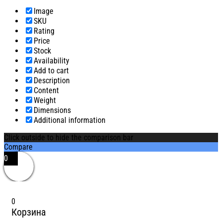
Image
SKU
Rating
Price
Stock
Availability
Add to cart
Description
Content
Weight
Dimensions
Additional information
Click outside to hide the comparison bar
Compare
0
0
Корзина