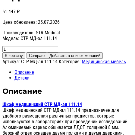
61 447
₽
Цена обновлена: 25.07.2026
Производитель: STR Medical
Модель: СТР МД-ал 111.14
Количество
товара
В корзину
Compare
Добавить в список желаний
Шкаф
Артикул:
СТР МД-ал 111.14
Категория:
Медицинская мебель
медицинский
СТР
Описание
МД-
Детали
ал
111.14
Описание
Шкаф медицинский СТР МД-ал 111.14
Шкаф медицинский СТР МД-ал 111.14 предназначен для
удобного размещения различных предметов, которые
используются в лабораториях при проведении исследований.
Алюминиевый каркас обшивается ЛДСП толщиной 8 мм.
Верхний отдел оснащен двумя полками и двумя дверками.