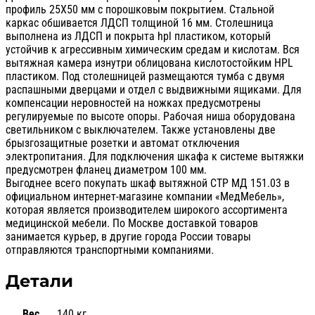
профиль 25Х50 мм с порошковым покрытием. Стальной
каркас обшивается ЛДСП толщиной 16 мм. Столешница
выполнена из ЛДСП и покрыта hpl пластиком, который
устойчив к агрессивным химическим средам и кислотам. Вся
вытяжная камера изнутри облицована кислотостойким HPL
пластиком. Под столешницей размещаются тумба с двумя
распашными дверцами и отдел с выдвижными ящиками. Для
компенсации неровностей на ножках предусмотрены
регулируемые по высоте опоры. Рабочая ниша оборудована
светильником с выключателем. Также установлены две
брызгозащитные розетки и автомат отключения
электропитания. Для подключения шкафа к системе вытяжки
предусмотрен фланец диаметром 100 мм.
Выгоднее всего покупать шкаф вытяжной СТР МД 151.03 в
официальном интернет-магазине компании «МедМебель»,
которая является производителем широкого ассортимента
медицинской мебели. По Москве доставкой товаров
занимается курьер, в другие города России товары
отправляются транспортными компаниями.
Детали
Вес
140 кг