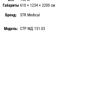
Габариты
610 × 1234 × 2200 см
Бренд:
STR Medical
Модель:
СТР МД 151.03
Тумба лабораторная АСК
ТЛп.04.00 (разборная)
28 452
₽
Производитель: МК АСК
Модель: ТЛп.04.00
В корзину
Compare
Quick view