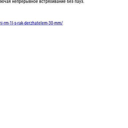
ключая непрерывное встряхивание без пауз.
mi-rm-1l-s-rak-derzhatelem-30-mm/
Комбилайт F.O.30 E36 02.23014.00