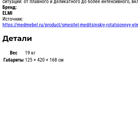
ситуации: от плавного и деликатного до более интенсивного, в
Бренд:
ELMI
Источник:
https://medmebel.ru/product/smesitel-meditsinskiy-rotatsionnyy-el
Детали
Вес
19 кг
Габариты
125 × 420 × 168 см
Диагностический набор KaWe 
51 944
₽
Бренд: Kawe
Модель: F.O.30 E36 02.23014.002