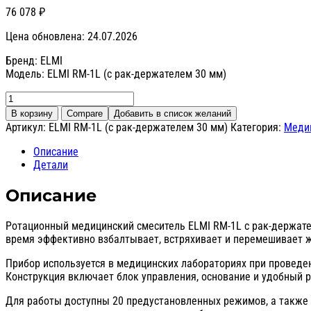
76 078
₽
Цена обновлена: 24.07.2026
Бренд: ELMI
Модель: ELMI RM-1L (с рак-держателем 30 мм)
Количество
товара
В корзину
Compare
Добавить в список желаний
Смеситель
Артикул:
ELMI RM-1L (с рак-держателем 30 мм)
Категория:
Меди
медицинский
ротационный
Описание
ELMI
Детали
RM-
1L
Описание
(с
рак-
Ротационный медицинский смеситель ELMI RM-1L с рак-держател
держателем
время эффективно взбалтывает, встряхивает и перемешивает ж
30
мм)
Прибор используется в медицинских лабораториях при проведени
Конструкция включает блок управления, основание и удобный р
Для работы доступны 20 предустановленных режимов, а также 