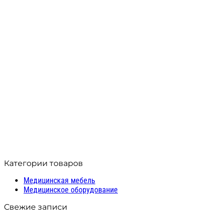
Тумба лабораторная АСК
ТЛп.04.00 (разборная)
28 452
₽
Производитель: МК АСК
Модель: ТЛп.04.00
В корзину
Compare
Quick view
Добавить в список желаний
Категории товаров
Медицинская мебель
Медицинское оборудование
Свежие записи