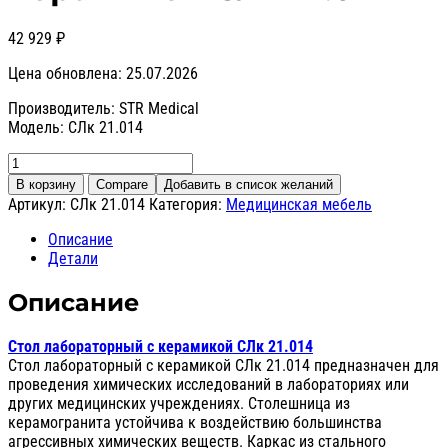
42 929
₽
Цена обновлена: 25.07.2026
Производитель: STR Medical
Модель: СЛк 21.014
Количество
товара
В корзину
Compare
Добавить в список желаний
Стол
Артикул:
СЛк 21.014
Категория:
Медицинская мебель
лабораторный
с
Описание
керамикой
Детали
СЛк
21.014
Описание
Стол лабораторный с керамикой СЛк 21.014
Стол лабораторный с керамикой СЛк 21.014 предназначен для
проведения химических исследований в лабораториях или
других медицинских учреждениях. Столешница из
керамогранита устойчива к воздействию большинства
агрессивных химических веществ. Каркас из стального