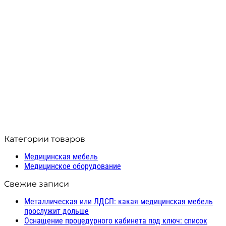
Тумба лабораторная АСК
ТЛп.04.00 (разборная)
28 452
₽
Производитель: МК АСК
Модель: ТЛп.04.00
В корзину
Compare
Quick view
Добавить в список желаний
Категории товаров
Медицинская мебель
Медицинское оборудование
Свежие записи
Металлическая или ЛДСП: какая медицинская мебель
прослужит дольше
Оснащение процедурного кабинета под ключ: список