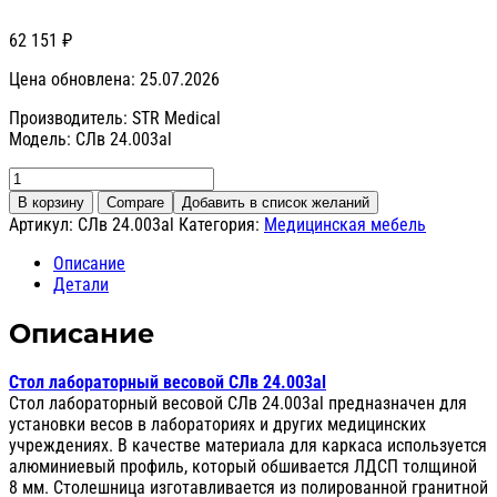
62 151
₽
Цена обновлена: 25.07.2026
Производитель: STR Medical
Модель: СЛв 24.003al
Количество
товара
В корзину
Compare
Добавить в список желаний
Стол
Артикул:
СЛв 24.003al
Категория:
Медицинская мебель
лабораторный
весовой
Описание
СЛв
Детали
24.003al
Описание
Стол лабораторный весовой СЛв 24.003al
Стол лабораторный весовой СЛв 24.003al предназначен для
установки весов в лабораториях и других медицинских
учреждениях. В качестве материала для каркаса используется
алюминиевый профиль, который обшивается ЛДСП толщиной
8 мм. Столешница изготавливается из полированной гранитной