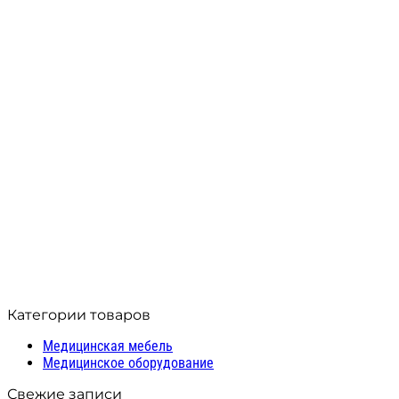
Тумба лабораторная АСК
ТЛп.04.00 (разборная)
28 452
₽
Производитель: МК АСК
Модель: ТЛп.04.00
В корзину
Compare
Quick view
Добавить в список желаний
Категории товаров
Медицинская мебель
Медицинское оборудование
Свежие записи