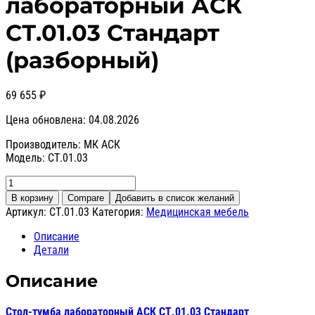
лабораторный АСК
СТ.01.03 Стандарт
(разборный)
69 655
₽
Цена обновлена: 04.08.2026
Производитель: МК АСК
Модель: СТ.01.03
Количество
товара
В корзину
Compare
Добавить в список желаний
Стол-
Артикул:
СТ.01.03
Категория:
Медицинская мебель
тумба
лабораторный
Описание
АСК
Детали
СТ.01.03
Стандарт
Описание
(разборный)
Стол-тумба лабораторный АСК СТ.01.03 Стандарт