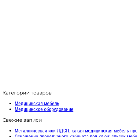
Бренд: Твес
Модель: ДМЭР 120
В корзину
Compare
Quick view
Добавить в список желаний
Динамометр электронный Тв
5 591
₽
Бренд: Твес
Модель: ДМЭР-30
В корзину
Compare
Quick view
Добавить в список желаний
Категории товаров
Медицинская мебель
Медицинское оборудование
Свежие записи
Металлическая или ЛДСП: какая медицинская мебель пр
Оснащение процедурного кабинета под ключ: список мебе