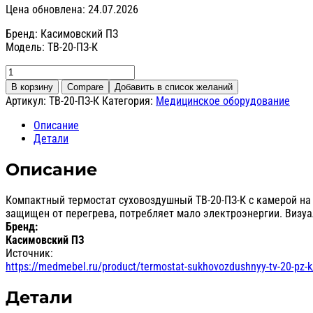
Цена обновлена: 24.07.2026
Бренд: Касимовский ПЗ
Модель: ТВ-20-ПЗ-К
Количество
товара
В корзину
Compare
Добавить в список желаний
Термостат
Артикул:
ТВ-20-ПЗ-К
Категория:
Медицинское оборудование
суховоздушный
ТВ-20-
Описание
ПЗ-
Детали
К
Описание
Компактный термостат суховоздушный ТВ-20-ПЗ-К с камерой на 
защищен от перегрева, потребляет мало электроэнергии. Визуа
Бренд:
Касимовский ПЗ
Источник:
https://medmebel.ru/product/termostat-sukhovozdushnyy-tv-20-pz-k
Детали