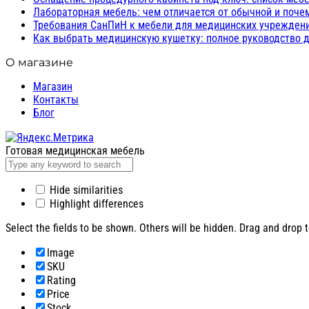
Лабораторная мебель: чем отличается от обычной и поче
Требования СанПиН к мебели для медицинских учреждений
Как выбрать медицинскую кушетку: полное руководство д
О магазине
Магазин
Контакты
Блог
Готовая медицинская мебель
Hide similarities
Highlight differences
Select the fields to be shown. Others will be hidden. Drag and drop t
Image
SKU
Rating
Price
Stock