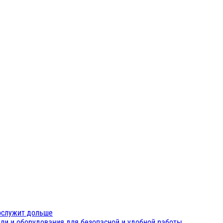
ес ДМЭР-30
ослужит дольше
ли и оборудования для безопасной и удобной работы