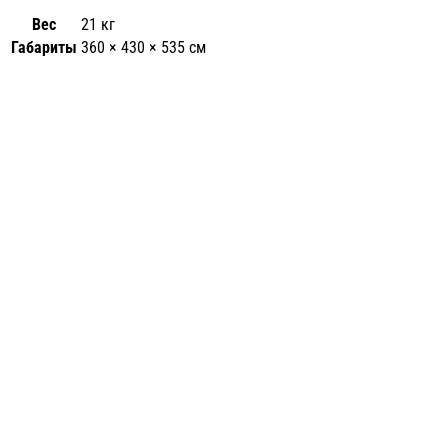
Вес
21 кг
Габариты
360 × 430 × 535 см
Диагностический набор KaWe 
51 944
₽
Бренд: Kawe
Модель: F.O.30 E36 02.23014.002
В корзину
Compare
Quick view
Добавить в список желаний
Динамометр электронный ДМ
5 591
₽